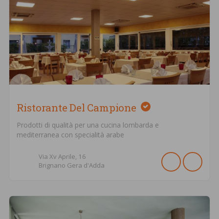
Ristorante Del Campione
Prodotti di qualità per una cucina lombarda e
mediterranea con specialità arabe
Via Xv Aprile,
16
Brignano Gera d'Adda