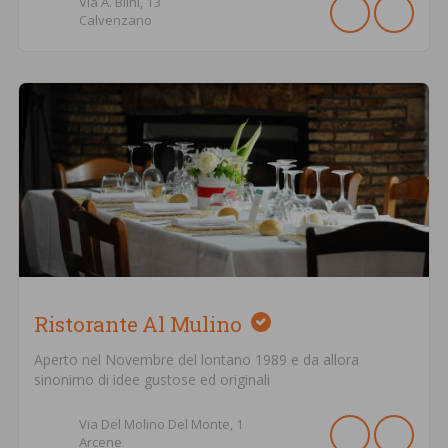
Via A. Blini,
13
Calvenzano
Ristorante Al Mulino
Aperto nel Novembre del lontano 1989 e da allora
sinonimo di idee gustose ed originali
Via Del Molino Del Monte,
1
Arcene