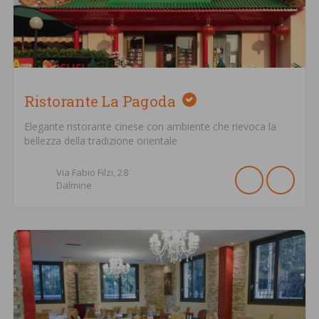
Ristorante La Pagoda
Elegante ristorante cinese con ambiente che rievoca la
bellezza della tradizione orientale
Via Fabio Filzi,
28
Dalmine