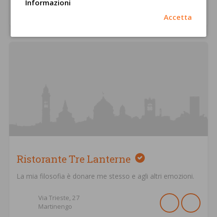
Informazioni
Via Del Commercio,
2
Romano di Lombardia
Accetta
Ristorante Tre Lanterne
La mia filosofia è donare me stesso e agli altri emozioni.
Via Trieste,
27
Martinengo