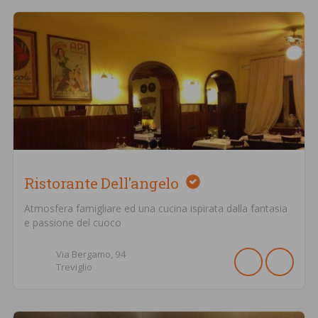
Ristorante Dell'angelo
Atmosfera famigliare ed una cucina ispirata dalla fantasia
e passione del cuoco
Via Bergamo,
94
Treviglio