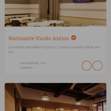
Ristorante Vicolo Antico
La nostra specialità è il pesce, ci piace cucinarlo bene per
voi
Via Matteotti,
120
Urgnano