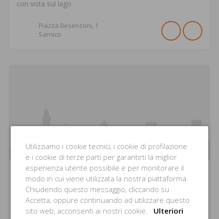
con vista sul lago
Piazza Besenzoni,
1
Sarnico
Utilizziamo i cookie tecnici, i cookie di profilazione
e i cookie di terze parti per garantirti la miglior
esperienza utente possibile e per monitorare il
modo in cui viene utilizzata la nostra piattaforma.
Ristorante La Conchiglia
Chiudendo questo messaggio, cliccando su
Accetta, oppure continuando ad utilizzare questo
L'essenza del mare
sito web, acconsenti ai nostri cookie.
Ulteriori