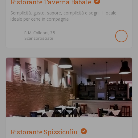
Ristorante Taverna Babalè
Semplicità, gusto, sapore, complicità e sogni: il locale
ideale per cene in compagnia
F. M. Colleoni,
35
Scanzorosciate
Ristorante Spizziculiu