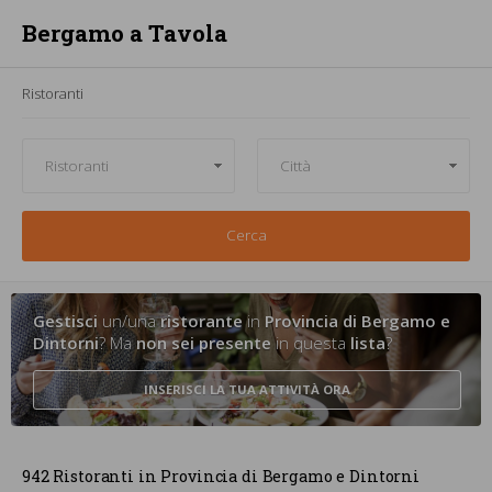
Bergamo a Tavola
Ristoranti
Cerca
Gestisci
un/una
ristorante
in
Provincia di Bergamo e
Dintorni
? Ma
non sei presente
in questa
lista
?
INSERISCI LA TUA ATTIVITÀ
ORA
942 Ristoranti in Provincia di Bergamo e Dintorni