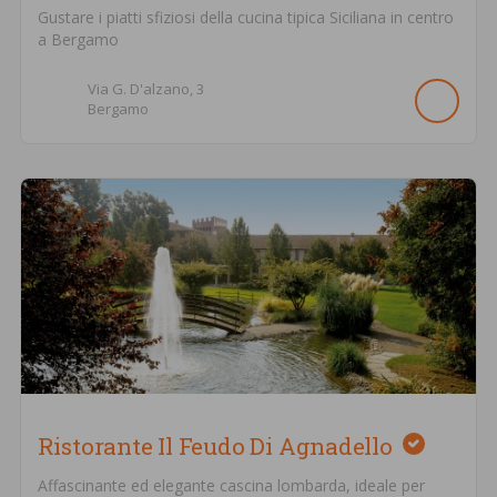
Gustare i piatti sfiziosi della cucina tipica Siciliana in centro
a Bergamo
Via G. D'alzano,
3
Bergamo
Ristorante Il Feudo Di Agnadello
Affascinante ed elegante cascina lombarda, ideale per