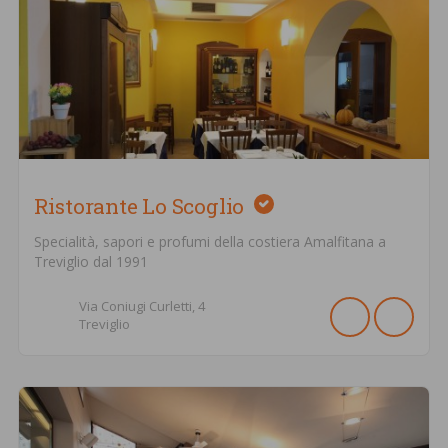
Ristorante Lo Scoglio
Specialità, sapori e profumi della costiera Amalfitana a
Treviglio dal 1991
Via Coniugi Curletti,
4
Treviglio