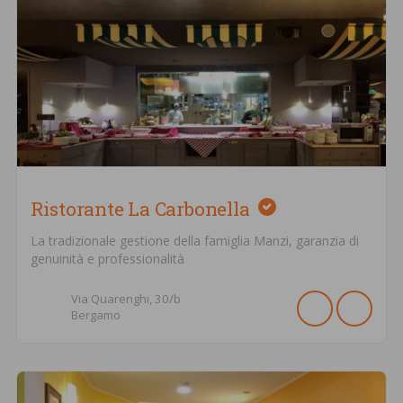
Ristorante La Carbonella
La tradizionale gestione della famiglia Manzi, garanzia di
genuinità e professionalità
Via Quarenghi,
30/b
Bergamo