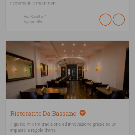
ricevimenti e matrimoni
Via Rivolta,
1
Agnadello
Ristorante Da Bassano
Il giusto mix tra tradizione ed innovazione grazie ad un
impasto a regola d'arte