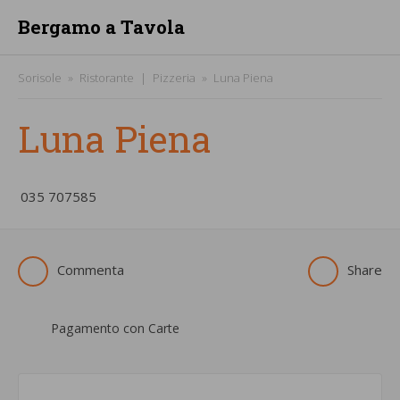
Bergamo a Tavola
Sorisole
Ristorante
Pizzeria
Luna Piena
Luna Piena
­035 707585
Commenta
Share
Pagamento con Carte