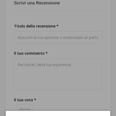
Scrivi una Recensione
Titolo della recensione *
Il tuo commento *
Il tuo voto *
Buono