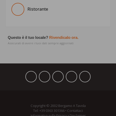
Ristorante
Questo è il tuo locale?
Rivendicalo ora.
Assicurati di avere i tuoi dati sempre aggiornati
Copyright © 2002 Bergamo A Tavola
Tel:
+39 ­0363 301366
•
Contattaci
Informativa sulla Privacy
•
Disclaimer