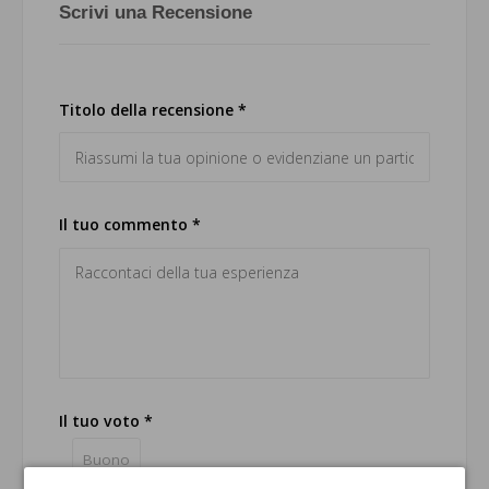
Scrivi una Recensione
Titolo della recensione *
Il tuo commento *
Il tuo voto *
Buono