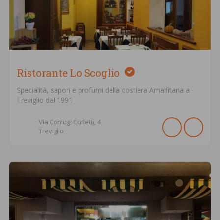
Ristorante Lo Scoglio
Specialità, sapori e profumi della costiera Amalfitana a
Treviglio dal 1991
Via Coniugi Curletti,
4
Treviglio