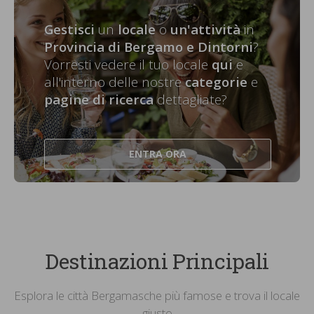
Gestisci
un
locale
o
un'attività
in
Provincia di Bergamo e Dintorni
?
Vorresti vedere il tuo locale
qui
e
all'interno delle nostre
categorie
e
pagine di ricerca
dettagliate?
ENTRA ORA
Destinazioni Principali
Esplora le città Bergamasche più famose e trova il locale
giusto