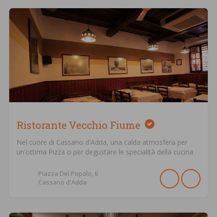
Ristorante Vecchio Fiume
Nel cuore di Cassano d'Adda, una calda atmosfera per
un'ottima Pizza o per degustare le specialità della cucina
Piazza Del Popolo,
6
Cassano d'Adda