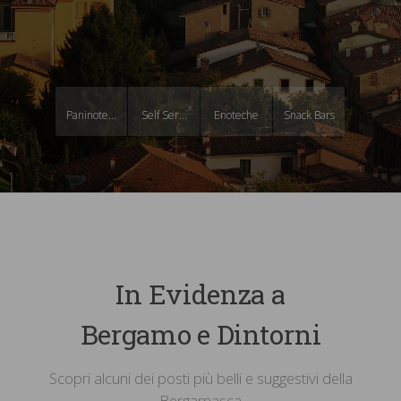
Paninote...
Self Ser...
Enoteche
Snack Bars
In Evidenza a
Bergamo e Dintorni
Scopri alcuni dei posti più belli e suggestivi della
Bergamasca