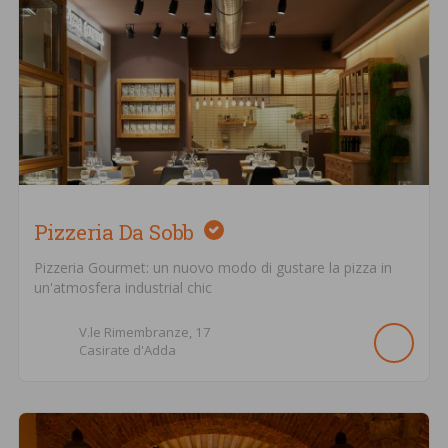
Pizzeria Da Sobb
Pizzeria Gourmet: un nuovo modo di gustare la pizza in
un'atmosfera industrial chic
V.le Rimembranze,
17
Casirate d'Adda