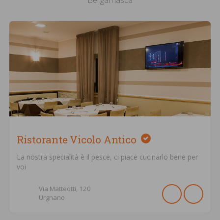
Ristorante Vicolo Antico
La nostra specialità è il pesce, ci piace cucinarlo bene per
voi
Via Matteotti,
120
Urgnano