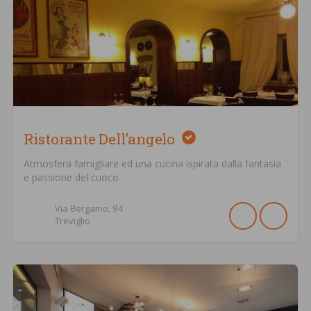
Ristorante Dell'angelo
Atmosfera famigliare ed una cucina ispirata dalla fantasia
e passione del cuoco
Via Bergamo,
94
Treviglio