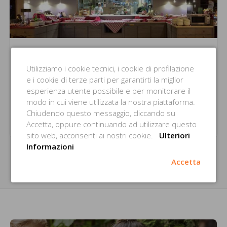
Ristorante La Carbonella
Utilizziamo i cookie tecnici, i cookie di profilazione
e i cookie di terze parti per garantirti la miglior
La tradizionale gestione della famiglia Manzi, garanzia di
genuinità e professionalità
esperienza utente possibile e per monitorare il
modo in cui viene utilizzata la nostra piattaforma.
Chiudendo questo messaggio, cliccando su
Via Quarenghi,
30/b
Bergamo
Accetta, oppure continuando ad utilizzare questo
sito web, acconsenti ai nostri cookie.
Ulteriori
Informazioni
Accetta