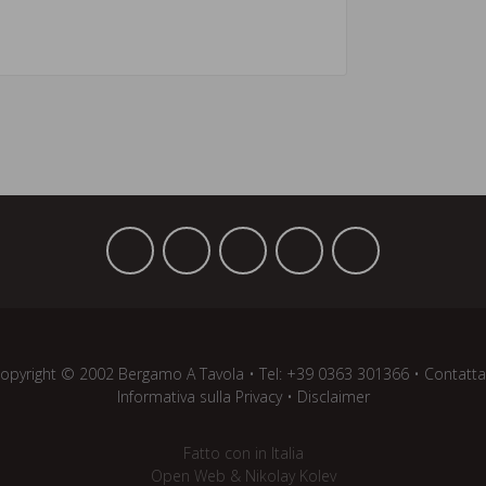
opyright © 2002 Bergamo A Tavola
•
Tel:
+39 ­0363 301366
•
Contatta
Informativa sulla Privacy
•
Disclaimer
Fatto con
in Italia
Open Web
&
Nikolay Kolev