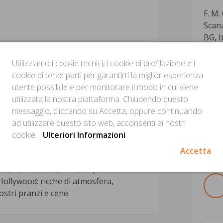
F. M.
Scan
BG, I
Ind
e di Scanzorosciate, terra di
Utilizziamo i cookie tecnici, i cookie di profilazione e i
o moscato “passito rosso rubino”,
cookie di terze parti per garantirti la miglior esperienza
 gusto, sapore, complicità e sogni.
utente possibile e per monitorare il modo in cui viene
n compagnia, romantiche e a lume di
utilizzata la nostra piattaforma. Chiudendo questo
TAVER
oro da consumarsi nelle sue sale a tema.
messaggio, cliccando su Accetta, oppure continuando
ata del locale e la complicità dello staff
ad utilizzare questo sito web, acconsenti ai nostri
cookie.
Ulteriori Informazioni
Accetta
a tema, dalla cantina, l’originale nevaia
ema sono dedicate una al pittore
i Hollywood: ricche di atmosfera,
stri pranzi e cene.