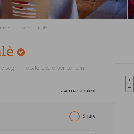
orante
Taverna Babalè
alè
e sogni: il locale ideale per cene in
tavernababale.it
Share