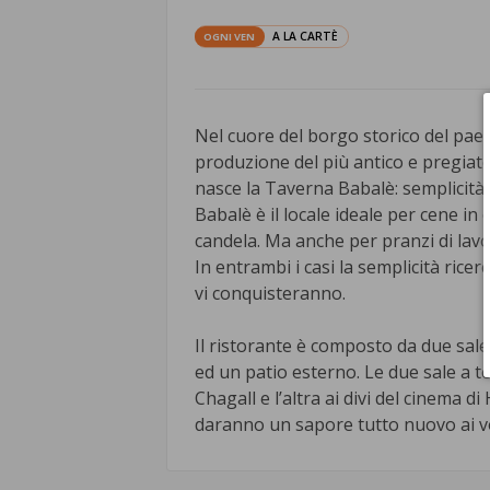
A LA CARTÈ
OGNI VEN
Nel cuore del borgo storico del paes
produzione del più antico e pregiat
nasce la Taverna Babalè: semplicità,
Babalè è il locale ideale per cene i
candela. Ma anche per pranzi di lav
In entrambi i casi la semplicità ricerc
vi conquisteranno.
Il ristorante è composto da due sale 
ed un patio esterno. Le due sale a t
Chagall e l’altra ai divi del cinema d
daranno un sapore tutto nuovo ai vo