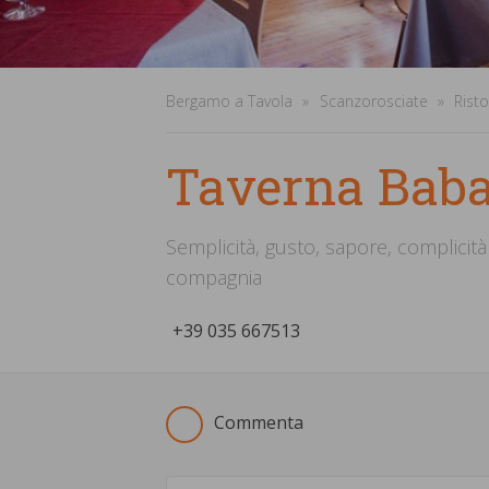
Bergamo a Tavola
Scanzorosciate
Rist
Taverna Bab
Semplicità, gusto, sapore, complicità 
compagnia
+39
­035 667513
Commenta