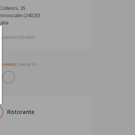
 Colleoni, 35
zorosciate (24020)
talia
icazioni stradali
NA BABALÈ
È ANCHE SU:
Ristorante