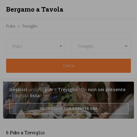
Bergamo a Tavola
Pubs
Treviglio
Cerca
Gestisci
un/una
pub
a
Treviglio
? Ma
non sei presente
in questa
lista
?
INSERISCI LA TUA ATTIVITÀ
ORA
6 Pubs a Treviglio