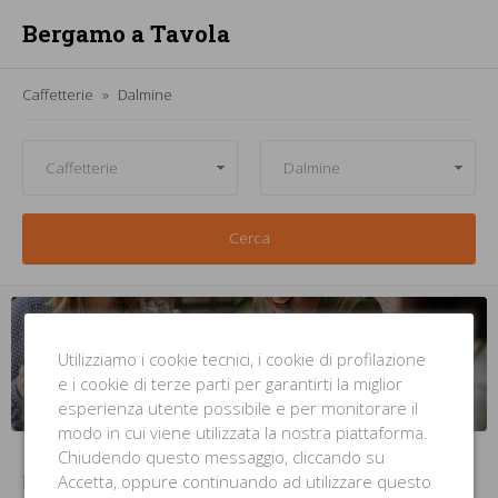
Bergamo a Tavola
Caffetterie
Dalmine
Cerca
Gestisci
un/una
caffetteria
a
Dalmine
? Ma
non sei
presente
in questa
lista
?
Utilizziamo i cookie tecnici, i cookie di profilazione
e i cookie di terze parti per garantirti la miglior
INSERISCI LA TUA ATTIVITÀ
ORA
esperienza utente possibile e per monitorare il
modo in cui viene utilizzata la nostra piattaforma.
Chiudendo questo messaggio, cliccando su
Accetta, oppure continuando ad utilizzare questo
Nessun Risultato