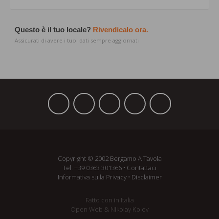
Questo è il tuo locale?
Rivendicalo ora.
Assicurati di avere i tuoi dati sempre aggiornati
Copyright © 2002 Bergamo A Tavola
Tel:
+39 ­0363 301366
•
Contattaci
Informativa sulla Privacy
•
Disclaimer
Fatto con
in Italia
Open Web
&
Nikolay Kolev