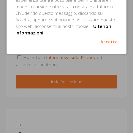
esperienza utente possibile e per monitorare il
modo in cui viene utilizzata la nostra piattaforma.
Chiudendo questo messaggio, cliccando su
Email *
Accetta, oppure continuando ad utilizzare questo
sito web, acconsenti ai nostri cookie.
Ulteriori
Informazioni
Accetta
Consenso Privacy *
Ho letto la
Informativa sulla Privacy
ed
accetto le condizioni