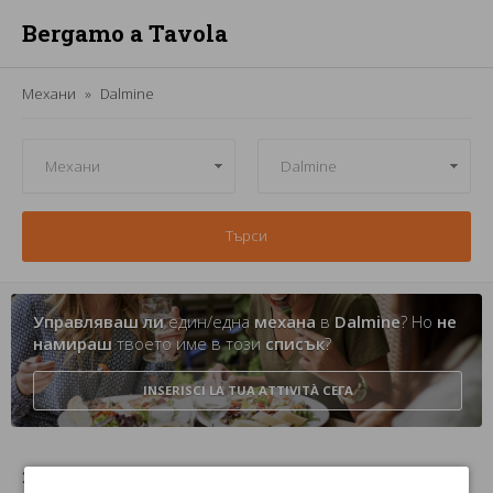
Bergamo a Tavola
Механи
Dalmine
Търси
Управляваш ли
един/една
механа
в
Dalmine
? Но
не
намираш
твоето име в този
списък
?
INSERISCI LA TUA ATTIVITÀ
СЕГА
2 Механи в Dalmine