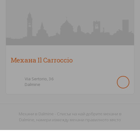
Механа Il Carroccio
Via Sertorio,
36
Dalmine
Механи в Dalmine - Списък на най-добрите механи в
Dalmine, намери измежду механи правилното място