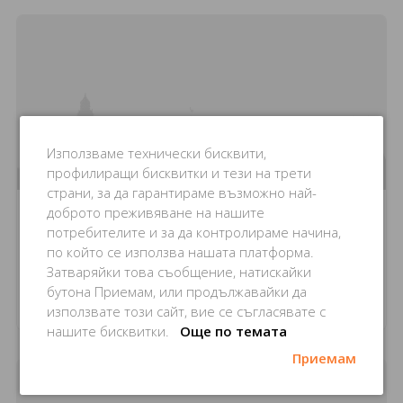
Използваме технически бисквити,
профилиращи бисквитки и тези на трети
страни, за да гарантираме възможно най-
доброто преживяване на нашите
Механа Taverna Del Sud
потребителите и за да контролираме начина,
по който се използва нашата платформа.
Затваряйки това съобщение, натискайки
Via Papa Giovanni Xxiii,
7
бутона Приемам, или продължавайки да
Caravaggio
използвате този сайт, вие се съгласявате с
нашите бисквитки.
Още по темата
Приемам