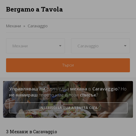
Bergamo a Tavola
Механи
Caravaggio
Търси
Управляваш ли
един/една
механа
в
Caravaggio
? Но
не намираш
твоето име в този
списък
?
INSERISCI LA TUA ATTIVITÀ
СЕГА
3 Механи в Caravaggio