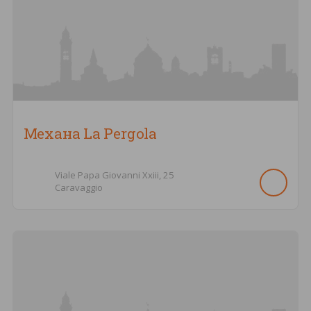
Механа La Pergola
Viale Papa Giovanni Xxiii,
25
Caravaggio